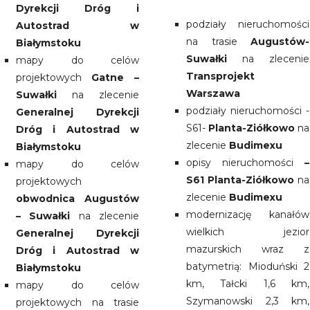
Dyrekcji Dróg i
podziały nieruchomości
Autostrad w
na trasie
Augustów-
Białymstoku
Suwałki
na zlecenie
mapy do celów
Transprojekt
projektowych
Gatne –
Warszawa
Suwałki
na zlecenie
podziały nieruchomości -
Generalnej Dyrekcji
S61-
Planta-Ziółkowo
na
Dróg i Autostrad w
zlecenie
Budimexu
Białymstoku
opisy nieruchomości
–
mapy do celów
S61 Planta-Ziółkowo
na
projektowych
zlecenie
Budimexu
obwodnica Augustów
modernizację kanałów
– Suwałki
na zlecenie
wielkich jezior
Generalnej Dyrekcji
mazurskich wraz z
Dróg i Autostrad w
batymetrią: Mioduński 2
Białymstoku
km, Tałcki 1,6 km,
mapy do celów
Szymanowski 2,3 km,
projektowych na trasie