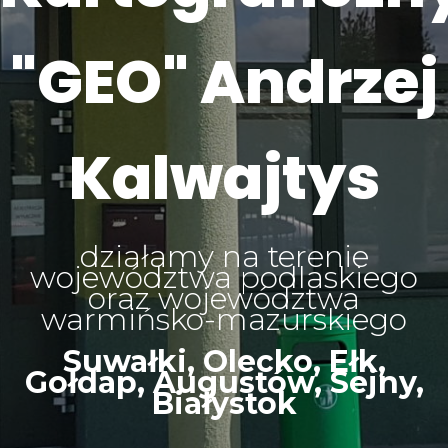
"GEO" Andrzej
Kalwajtys
działamy na terenie
województwa podlaskiego
oraz województwa
warmińsko-mazurskiego
Suwałki, Olecko, Ełk,
Gołdap, Augustów, Sejny,
Białystok