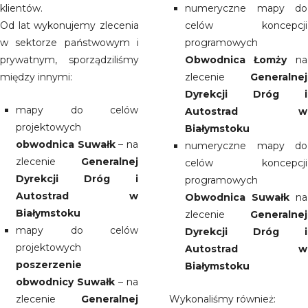
klientów.
numeryczne mapy do
Od lat wykonujemy zlecenia
celów koncepcji
w sektorze państwowym i
programowych
prywatnym, sporządziliśmy
Obwodnica Łomży
na
między innymi:
zlecenie
Generalnej
Dyrekcji Dróg i
mapy do celów
Autostrad w
projektowych
Białymstoku
obwodnica Suwałk
– na
numeryczne mapy do
zlecenie
Generalnej
celów koncepcji
Dyrekcji Dróg i
programowych
Autostrad w
Obwodnica Suwałk
na
Białymstoku
zlecenie
Generalnej
mapy do celów
Dyrekcji Dróg i
projektowych
Autostrad w
poszerzenie
Białymstoku
obwodnicy Suwałk
– na
zlecenie
Generalnej
Wykonaliśmy również: