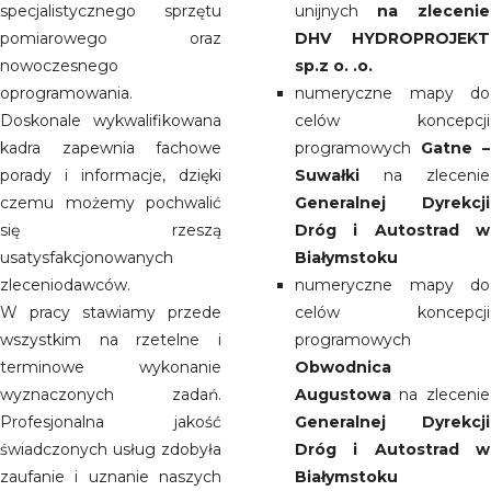
specjalistycznego sprzętu
unijnych
na zlecenie
pomiarowego oraz
DHV HYDROPROJEKT
nowoczesnego
sp.z o. .o.
oprogramowania.
numeryczne mapy do
Doskonale wykwalifikowana
celów koncepcji
kadra zapewnia fachowe
programowych
Gatne –
porady i informacje, dzięki
Suwałki
na zlecenie
czemu możemy pochwalić
Generalnej Dyrekcji
się rzeszą
Dróg i Autostrad w
usatysfakcjonowanych
Białymstoku
zleceniodawców.
numeryczne mapy do
W pracy stawiamy przede
celów koncepcji
wszystkim na rzetelne i
programowych
terminowe wykonanie
Obwodnica
wyznaczonych zadań.
Augustowa
na zlecenie
Profesjonalna jakość
Generalnej Dyrekcji
świadczonych usług zdobyła
Dróg i Autostrad w
zaufanie i uznanie naszych
Białymstoku